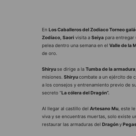
En
Los Caballeros del Zodiaco Torneo galác
Zodíaco,
Saori
visita a
Seiya
para entregar 
pelea dentro una semana en el
Valle de la
de oro.
Shiryu
se dirige a la
Tumba de la armadura
misiones.
Shiryu
combate a un ejército de c
a los consejos y entrenamiento previo de su
secreto “
La cólera del Dragón”.
Al llegar al castillo del
Artesano
Mu
, este 
viva y se encuentras muertas, solo existe un
restaurar las armaduras del
Dragón
y
Pegas