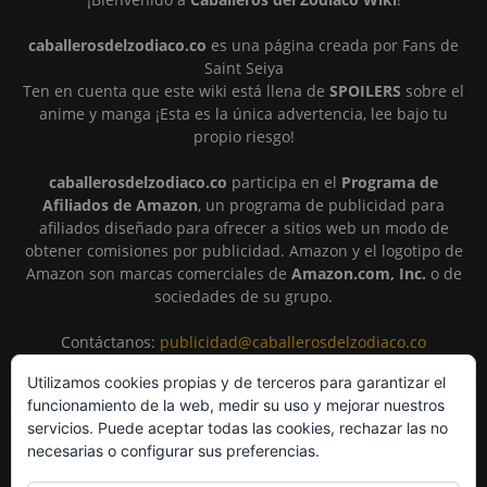
caballerosdelzodiaco.co
es una página creada por Fans de
Saint Seiya
Ten en cuenta que este wiki está llena de
SPOILERS
sobre el
anime y manga ¡Esta es la única advertencia, lee bajo tu
propio riesgo!
caballerosdelzodiaco.co
participa en el
Programa de
Afiliados de Amazon
, un programa de publicidad para
afiliados diseñado para ofrecer a sitios web un modo de
obtener comisiones por publicidad. Amazon y el logotipo de
Amazon son marcas comerciales de
Amazon.com, Inc.
o de
sociedades de su grupo.
Contáctanos:
publicidad@caballerosdelzodiaco.co
Utilizamos cookies propias y de terceros para garantizar el
funcionamiento de la web, medir su uso y mejorar nuestros
SÍGUENOS
servicios. Puede aceptar todas las cookies, rechazar las no
necesarias o configurar sus preferencias.