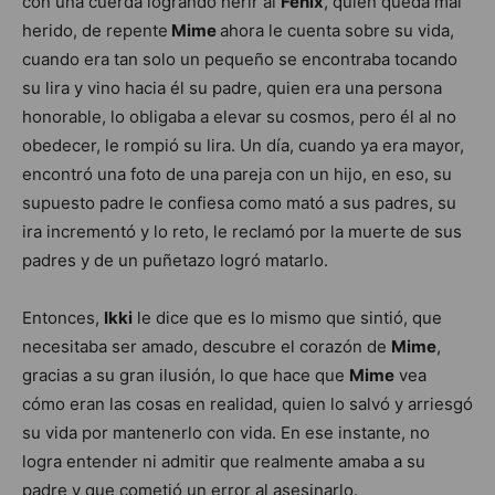
con una cuerda logrando herir al
Fénix
, quien queda mal
herido, de repente
Mime
ahora le cuenta sobre su vida,
cuando era tan solo un pequeño se encontraba tocando
su lira y vino hacia él su padre, quien era una persona
honorable, lo obligaba a elevar su cosmos, pero él al no
obedecer, le rompió su lira. Un día, cuando ya era mayor,
encontró una foto de una pareja con un hijo, en eso, su
supuesto padre le confiesa como mató a sus padres, su
ira incrementó y lo reto, le reclamó por la muerte de sus
padres y de un puñetazo logró matarlo.
Entonces,
Ikki
le dice que es lo mismo que sintió, que
necesitaba ser amado, descubre el corazón de
Mime
,
gracias a su gran ilusión, lo que hace que
Mime
vea
cómo eran las cosas en realidad, quien lo salvó y arriesgó
su vida por mantenerlo con vida. En ese instante, no
logra entender ni admitir que realmente amaba a su
padre y que cometió un error al asesinarlo.