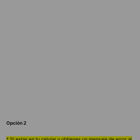
Opción 2
* Si estas en tu celular y obtienes un mensaje de error al