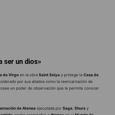
 ser un dios»
o de Virgo
en la obra
Saint Seiya
y protege la
Casa de
nsiderado por sus aliados como la reencarnación de
Posee un poder de observación que le permite conocer
lamación de Atenea
ejecutada por
Saga
,
Shura
y
Sentido
, poder acompañar a
Atenea
en el
Mundo de