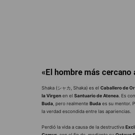
«El hombre más cercano a
Shaka (シャカ, Shaka) es el
Caballero de Or
la Virgen
en el
Santuario de Atenea
. Es co
Buda
, pero realmente
Buda
es su mentor. 
la verdad escondida entre las apariencias.
Perdió la vida a causa de la destructiva
Exc
Camus
, con el fin de, mediante su
Octavo 