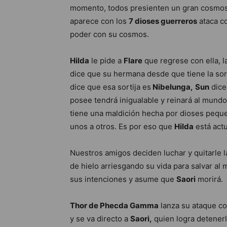
momento, todos presienten un gran cosmos l
aparece con los
7 dioses guerreros
ataca co
poder con su cosmos.
Hilda
le pide a
Flare
que regrese con ella, la
dice que su hermana desde que tiene la sor
dice que esa sortija es
Nibelunga,
Sun
dice
posee tendrá inigualable y reinará al mun
tiene una maldición hecha por dioses pequ
unos a otros. Es por eso que
Hilda
está actu
Nuestros amigos deciden luchar y quitarle la
de hielo arriesgando su vida para salvar al 
sus intenciones y asume que
Saori
morirá.
Thor de Phecda Gamma
lanza su ataque co
y se va directo a
Saori,
quien logra detener