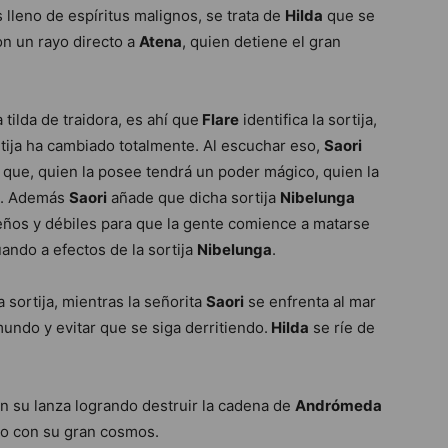
leno de espíritus malignos, se trata de
Hilda
que se
n un rayo directo a
Atena
, quien detiene el gran
 tilda de traidora, es ahí que
Flare
identifica la sortija,
tija ha cambiado totalmente. Al escuchar eso,
Saori
 que, quien la posee tendrá un poder mágico, quien la
do. Además
Saori
añade que dicha sortija
Nibelunga
eños y débiles para que la gente comience a matarse
ando a efectos de la sortija
Nibelunga
.
 sortija, mientras la señorita
Saori
se enfrenta al mar
mundo y evitar que se siga derritiendo.
Hilda
se ríe de
n su lanza logrando destruir la cadena de
Andrómeda
lo con su gran cosmos.