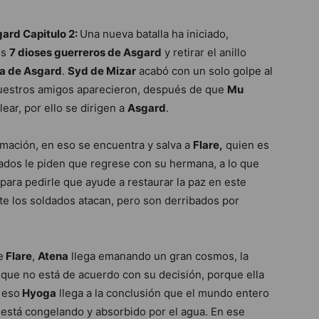
ard Capitulo 2:
Una nueva batalla ha iniciado,
os
7 dioses guerreros de Asgard
y retirar el anillo
a de Asgard
.
Syd de Mizar
acabó con un solo golpe al
uestros amigos aparecieron, después de que
Mu
ear, por ello se dirigen a
Asgard
.
mación, en eso se encuentra y salva a
Flare,
quien es
dados le piden que regrese con su hermana, a lo que
para pedirle que ayude a restaurar la paz en este
te los soldados atacan, pero son derribados por
e
Flare
,
Atena
llega emanando un gran cosmos, la
que no está de acuerdo con su decisión, porque ella
 eso
Hyoga
llega a la conclusión que el mundo entero
está congelando y absorbido por el agua. En ese