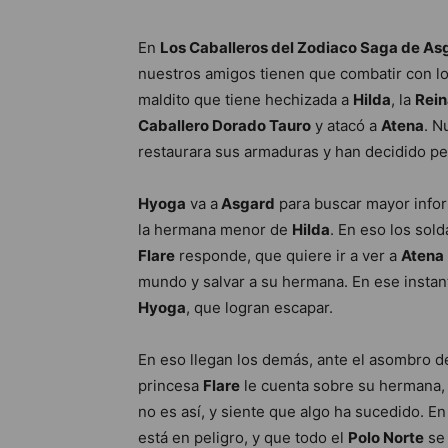
En
Los Caballeros del Zodiaco Saga de Asg
nuestros amigos tienen que combatir con l
maldito que tiene hechizada a
Hilda
, la
Rein
Caballero Dorado Tauro
y atacó a
Atena
. N
restaurara sus armaduras y han decidido pel
Hyoga
va a
Asgard
para buscar mayor infor
la hermana menor de
Hilda
. En eso los sol
Flare
responde, que quiere ir a ver a
Atena
mundo y salvar a su hermana. En ese instan
Hyoga
, que logran escapar.
En eso llegan los demás, ante el asombro d
princesa
Flare
le cuenta sobre su hermana, 
no es así, y siente que algo ha sucedido. En
está en peligro, y que todo el
Polo Norte
se 