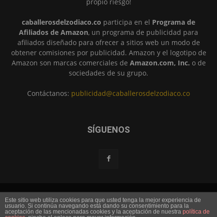
propio riesgo!
caballerosdelzodiaco.co
participa en el
Programa de
Afiliados de Amazon
, un programa de publicidad para
afiliados diseñado para ofrecer a sitios web un modo de
obtener comisiones por publicidad. Amazon y el logotipo de
Amazon son marcas comerciales de
Amazon.com, Inc.
o de
sociedades de su grupo.
Contáctanos:
publicidad@caballerosdelzodiaco.co
SÍGUENOS
Portada
Noticias
Sagas
Películas
Caballeros
Dioses
Este sitio web utiliza cookies para que usted tenga la mejor experiencia de
Armaduras
usuario. Si continúa navegando está dando su consentimiento para la
aceptación de las mencionadas cookies y la aceptación de nuestra
política de