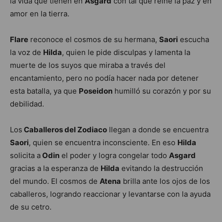
la vida que tienen en
Asgard
con tal que reine la paz y en
amor en la tierra.
Flare
reconoce el cosmos de su hermana,
Saori
escucha
la voz de
Hilda
, quien le pide disculpas y lamenta la
muerte de los suyos que miraba a través del
encantamiento, pero no podía hacer nada por detener
esta batalla, ya que
Poseidon
humilló su corazón y por su
debilidad.
Los
Caballeros del Zodiaco
llegan a donde se encuentra
Saori
, quien se encuentra inconsciente. En eso
Hilda
solicita a
Odin
el poder y logra congelar todo
Asgard
gracias a la esperanza de
Hilda
evitando la destrucción
del mundo. El cosmos de
Atena
brilla ante los ojos de los
caballeros, logrando reaccionar y levantarse con la ayuda
de su cetro.