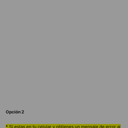
Opción 2
* Si estas en tu celular y obtienes un mensaje de error al