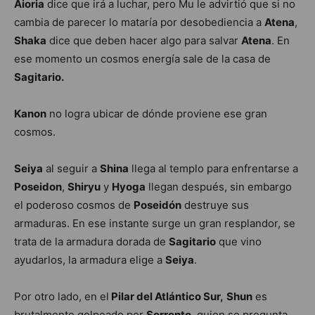
Aioria
dice que irá a luchar, pero Mu le advirtió que si no
cambia de parecer lo mataría por desobediencia a
Atena
,
Shaka
dice que deben hacer algo para salvar
Atena
. En
ese momento un cosmos energía sale de la casa de
Sagitario.
Kanon
no logra ubicar de dónde proviene ese gran
cosmos.
Seiya
al seguir a
Shina
llega al templo para enfrentarse a
Poseidon
,
Shiryu
y
Hyoga
llegan después, sin embargo
el poderoso cosmos de
Poseidón
destruye sus
armaduras. En ese instante surge un gran resplandor, se
trata de la armadura dorada de
Sagitario
que vino
ayudarlos, la armadura elige a
Seiya
.
Por otro lado, en el
Pilar del Atlántico Sur,
Shun
es
brutalmente golpeado por
Sorrento
, quien se pregunta