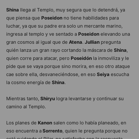
Shina
llega al Templo, muy segura que lo detendrá, ya
que piensa que
Poseidon
no tiene habilidades para
luchar, ya que su padre era solo un mercante marino,
ingresa al templo y ve sentado a
Poseidon
elevando una
gran cosmos al igual que de
Atena
.
Jullian
pregunta
quién lanza un gran rayo cortando la máscara de
Shina
,
quien corre para atacar, pero
Poseidón
la inmoviliza y le
pide que se vaya porque sino morira, en eso otro ataque
cae sobre ella, desvaneciéndose, en eso
Seiya
escucha
la cosmo energía de
Shina
.
Mientras tanto,
Shiryu
logra levantarse y continuar su
camino al Templo.
Los planes de
Kanon
salen como lo había planeado, en
eso encuentra a
Sorrento
, quien le pregunta porque no
está cuidando el Pilar, no satisfecho con la respuesta,